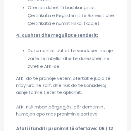
Ofertës duhet t’i bashkangjitet
Çertifikata e Regjistrimit të Biznesit dhe
Çertifikata e numrit Fiskal (kopje).
4. Kushtet dhe rregullat e tenderit:
Dokumentet duhet të vendosen në një
zarfë të mbyllur dhe të dorëzohen në
zyret e AFK-së .
AFK do të pranojë vetëm ofertat e juaja të
mbyllura në zarf, dhe nuk do të konsideroj
asnjë formë tjetër të aplikimit.
AFK nuk mban përgjegjësi për dëmtimin ,
humbjen apo mos pranimin e zarfeve.
Afati i fundit i pranimit të ofertave: 08 / 12