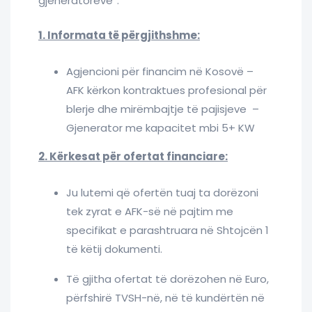
gjeneratorëve”.
1. Informata të përgjithshme:
Agjencioni për financim në Kosovë –
AFK kërkon kontraktues profesional për
blerje dhe mirëmbajtje të pajisjeve –
Gjenerator me kapacitet mbi 5+ KW
2. Kërkesat për ofertat financiare:
Ju lutemi që ofertën tuaj ta dorëzoni
tek zyrat e AFK-së në pajtim me
specifikat e parashtruara në Shtojcën 1
të këtij dokumenti.
Të gjitha ofertat të dorëzohen në Euro,
përfshirë TVSH-në, në të kundërtën në