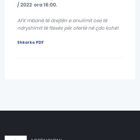
/ 2022 ora 16:00.
AFK mbanë të drejtën e anulimit ose të
ndryshimit të ftesës për ofertë në çdo kohë!
Shkarko PDF