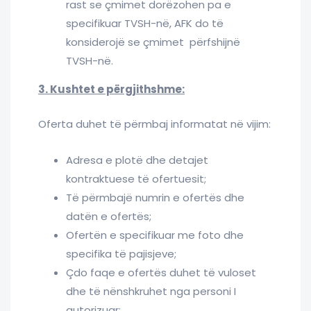
rast se çmimet dorëzohen pa e
specifikuar TVSH-në, AFK do të
konsiderojë se çmimet përfshijnë
TVSH-në.
3. Kushtet e përgjithshme:
Oferta duhet të përmbaj informatat në vijim:
Adresa e plotë dhe detajet
kontraktuese të ofertuesit;
Të përmbajë numrin e ofertës dhe
datën e ofertës;
Ofertën e specifikuar me foto dhe
specifika të pajisjeve;
Çdo faqe e ofertës duhet të vuloset
dhe të nënshkruhet nga personi I
autorizuar;