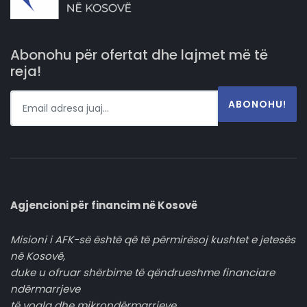
Abonohu për ofertat dhe lajmet më të
reja!
ABONOHU!
Agjencioni për financim në Kosovë
Misioni i AFK-së është që të përmirësoj kushtet e jetesës
në Kosovë,
duke u ofruar shërbime të qëndrueshme financiare
ndërmarrjeve
të vogla dhe mikrondërmarrjeve.