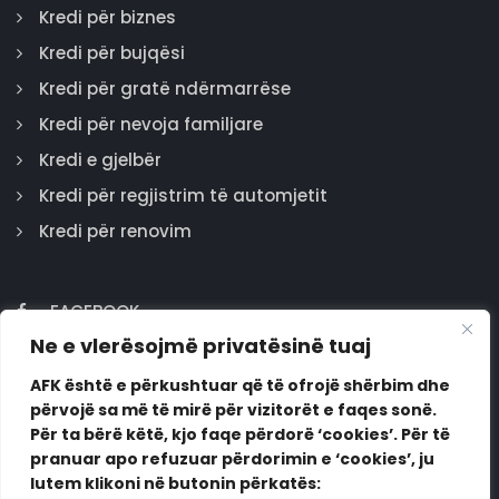
Kredi për biznes
Kredi për bujqësi
Kredi për gratë ndërmarrëse
Kredi për nevoja familjare
Kredi e gjelbër
Kredi për regjistrim të automjetit
Kredi për renovim
FACEBOOK
Ne e vlerësojmë privatësinë tuaj
GOOGLE
INSTAGRAM
AFK është e përkushtuar që të ofrojë shërbim dhe
përvojë sa më të mirë për vizitorët e faqes sonë.
LINKEDIN
Për ta bërë këtë, kjo faqe përdorë ‘cookies’. Për të
pranuar apo refuzuar përdorimin e ‘cookies’, ju
lutem klikoni në butonin përkatës: