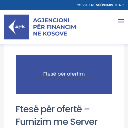
25 VJET NË SHËRBIMIN TUAJ!
Ftesë për ofertë –
Furnizim me Server