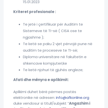
15.01.2023
Kriteret profesionale :
Te jetë i çertifikuar për Auditim te
Sistemeve të TI-së ( CISA ose te
ngjashme );
Te ketë se paku 2 vjet përvojë pune në
auditim te proceseve te TI-së;
Diploma universitare në fakultetin e
shkencave kompjuteri;ke
Te ketë njohuri të gjuhës angleze;
Afati dhe mënyra e aplikimit:
Aplikimi duhet bërë përmes postës
elektronike në adresen:
info@afkonline.org
duke vendosur si titull/subjekt “
Angazhim i