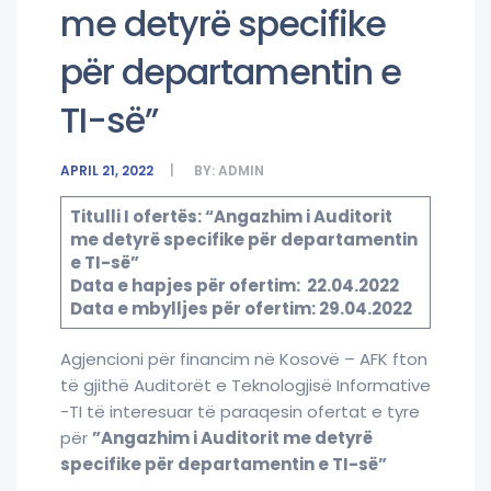
me detyrë specifike
për departamentin e
TI-së”
APRIL 21, 2022
BY:
ADMIN
Titulli I ofertës: “Angazhim i Auditorit
me detyrë specifike për departamentin
e TI-së”
Data e hapjes për ofertim: 22.04.2022
Data e mbylljes për ofertim: 29.04.2022
Agjencioni për financim në Kosovë – AFK fton
të gjithë Auditorët e Teknologjisë Informative
-TI të interesuar të paraqesin ofertat e tyre
për
”Angazhim i Auditorit me detyrë
specifike për departamentin e TI-së”