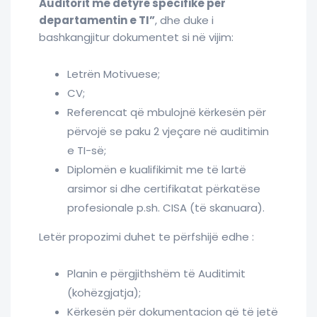
Auditorit me detyrë specifike për
departamentin e TI”
, dhe duke i
bashkangjitur dokumentet si në vijim:
Letrën Motivuese;
CV;
Referencat që mbulojnë kërkesën për
përvojë se paku 2 vjeçare në auditimin
e TI-së;
Diplomën e kualifikimit me të lartë
arsimor si dhe certifikatat përkatëse
profesionale p.sh. CISA (të skanuara).
Letër propozimi duhet te përfshijë edhe :
Planin e përgjithshëm të Auditimit
(kohëzgjatja);
Kërkesën për dokumentacion që të jetë