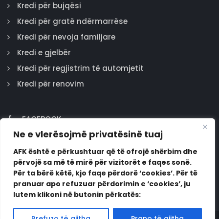
Kredi për bujqësi
Kredi për gratë ndërmarrëse
Kredi për nevoja familjare
Kredi e gjelbër
Kredi për regjistrim të automjetit
Kredi për renovim
FACEBOOK
Ne e vlerësojmë privatësinë tuaj
GOOGLE
INSTAGRAM
AFK është e përkushtuar që të ofrojë shërbim dhe
përvojë sa më të mirë për vizitorët e faqes sonë.
LINKEDIN
Për ta bërë këtë, kjo faqe përdorë ‘cookies’. Për të
pranuar apo refuzuar përdorimin e ‘cookies’, ju
lutem klikoni në butonin përkatës:
Rrefuzo të gjitha
Prano të gjitha