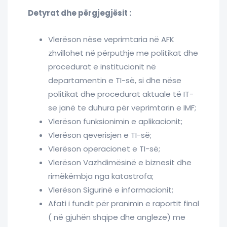
Detyrat dhe përgjegjësit :
Vlerëson nëse veprimtaria në AFK
zhvillohet në përputhje me politikat dhe
procedurat e institucionit në
departamentin e TI-së, si dhe nëse
politikat dhe procedurat aktuale të IT-
se janë te duhura për veprimtarin e IMF;
Vlerëson funksionimin e aplikacionit;
Vlerëson qeverisjen e TI-së;
Vlerëson operacionet e TI-së;
Vlerëson Vazhdimësinë e biznesit dhe
rimëkëmbja nga katastrofa;
Vlerëson Sigurinë e informacionit;
Afati i fundit për pranimin e raportit final
( në gjuhën shqipe dhe angleze) me