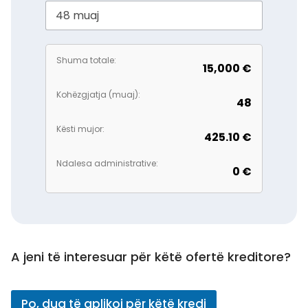
Shuma totale:
15,000 €
Kohëzgjatja (muaj):
48
Kësti mujor:
425.10 €
Ndalesa administrative:
0 €
i
m
A jeni të interesuar për këtë ofertë kreditore?
u
j
o
Po, dua të aplikoj për këtë kredi
r