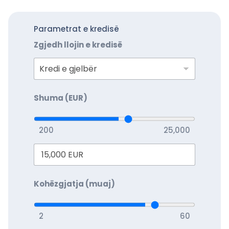
Parametrat e kredisë
Zgjedh llojin e kredisë
Shuma (EUR)
200
25,000
Kohëzgjatja (muaj)
2
60