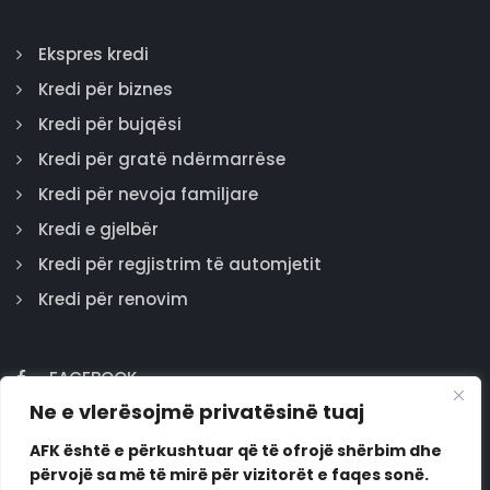
Ekspres kredi
Kredi për biznes
Kredi për bujqësi
Kredi për gratë ndërmarrëse
Kredi për nevoja familjare
Kredi e gjelbër
Kredi për regjistrim të automjetit
Kredi për renovim
FACEBOOK
Ne e vlerësojmë privatësinë tuaj
GOOGLE
INSTAGRAM
AFK është e përkushtuar që të ofrojë shërbim dhe
përvojë sa më të mirë për vizitorët e faqes sonë.
LINKEDIN