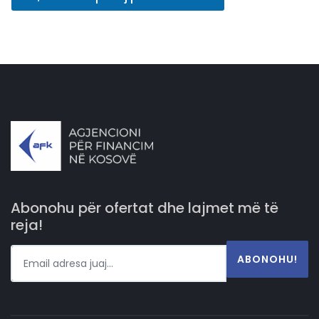
e
)
.
*
A
d
r
e
s
a
Abonohu për ofertat dhe lajmet më të
reja!
ABONOHU!