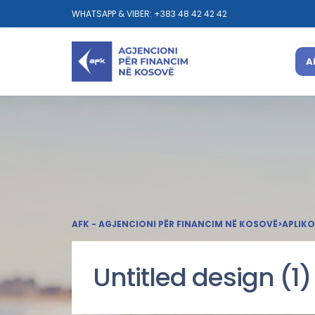
WHATSAPP & VIBER: +383 48 42 42 42
A
AFK - AGJENCIONI PËR FINANCIM NË KOSOVË
>
APLIKO
Untitled design (1)