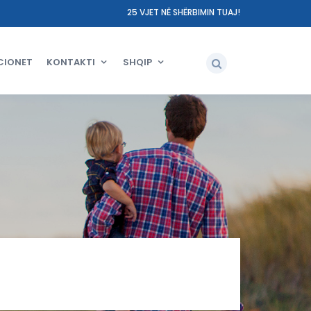
25 VJET NË SHËRBIMIN TUAJ!
CIONET
KONTAKTI
SHQIP