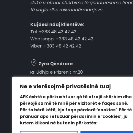
duke u ofruar shërbime të qëndrueshme fina
të vogla dhe mikrondërmarrjeve.
Kujdesi ndaj klientëve:
Tel: +383 48 42 42 42
Whatsapp: +383 48 42 42 42
Viber: +383 48 42 42 42
Zyra Qëndrore
:
Rr. Lidhja e Prizrenit nr.20
Tel: +383 48 42 42 42
Ne e vlerësojmë privatësinë tuaj
Pejë, 30000, Kosovë
AFK është e përkushtuar që të ofrojë shërbim dhe
Orari i punës:
përvojë sa më të mirë për vizitorët e faqes sonë.
E hënë - E premte
Për ta bërë këtë, kjo faqe përdorë ‘cookies’. Për të
08:00 - 16:00
pranuar apo refuzuar përdorimin e ‘cookies’, ju
lutem klikoni në butonin përkatës: