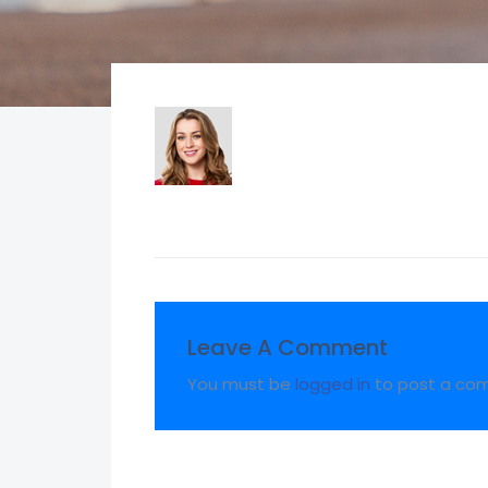
Leave A Comment
You must be
logged in
to post a co