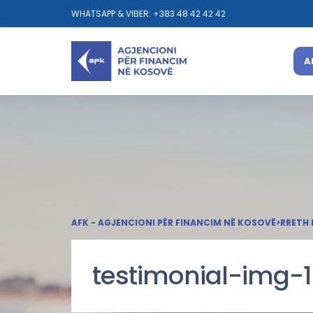
WHATSAPP & VIBER: +383 48 42 42 42
A
AFK - AGJENCIONI PËR FINANCIM NË KOSOVË
>
RRETH 
testimonial-img-1