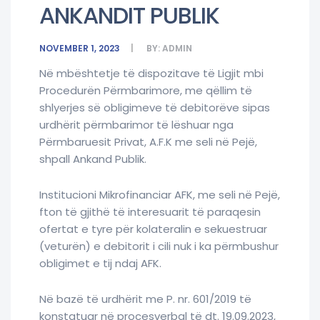
ANKANDIT PUBLIK
NOVEMBER 1, 2023
BY:
ADMIN
Në mbështetje të dispozitave të Ligjit mbi
Procedurën Përmbarimore, me qëllim të
shlyerjes së obligimeve të debitorëve sipas
urdhërit përmbarimor të lëshuar nga
Përmbaruesit Privat, A.F.K me seli në Pejë,
shpall Ankand Publik.
Institucioni Mikrofinanciar AFK, me seli në Pejë,
fton të gjithë të interesuarit të paraqesin
ofertat e tyre për kolateralin e sekuestruar
(veturën) e debitorit i cili nuk i ka përmbushur
obligimet e tij ndaj AFK.
Në bazë të urdhërit me P. nr. 601/2019 të
konstatuar në procesverbal të dt. 19.09.2023,