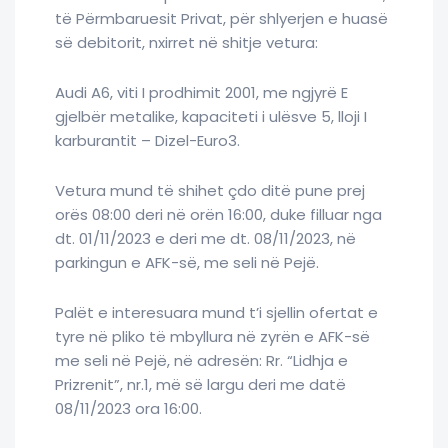
të Përmbaruesit Privat, për shlyerjen e huasë
së debitorit, nxirret në shitje vetura:
Audi A6, viti I prodhimit 2001, me ngjyrë E
gjelbër metalike, kapaciteti i ulësve 5, lloji I
karburantit – Dizel-Euro3.
Vetura mund të shihet çdo ditë pune prej
orës 08:00 deri në orën 16:00, duke filluar nga
dt. 01/11/2023 e deri me dt. 08/11/2023, në
parkingun e AFK-së, me seli në Pejë.
Palët e interesuara mund t’i sjellin ofertat e
tyre në pliko të mbyllura në zyrën e AFK-së
me seli në Pejë, në adresën: Rr. “Lidhja e
Prizrenit”, nr.1, më së largu deri me datë
08/11/2023 ora 16:00.