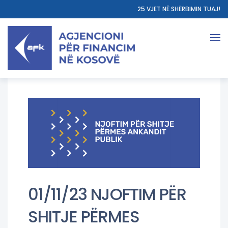
25 VJET NË SHËRBIMIN TUAJ!
01/11/23 NJOFTIM PËR
SHITJE PËRMES