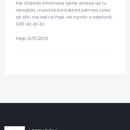
Për cfarëdo informate tjetër shtesë që i’u
nevojitet, mund të kontaktoni përmes zyrës
së AFK, me seli në Pejë, në numrin e telefonit:
039-42 42 42.
Pejë, 01/11/2023