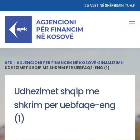
25 VJET NË SHËRBIMIN TUAJ!
AFK - AGJENCIONI PËR FINANCIM NË KOSOVË
>
SINJALIZIMI
>
UDHEZIMET SHQIP ME SHKRIM PER UEBFAQE-ENG (1)
Udhezimet shqip me
shkrim per uebfaqe-eng
(1)