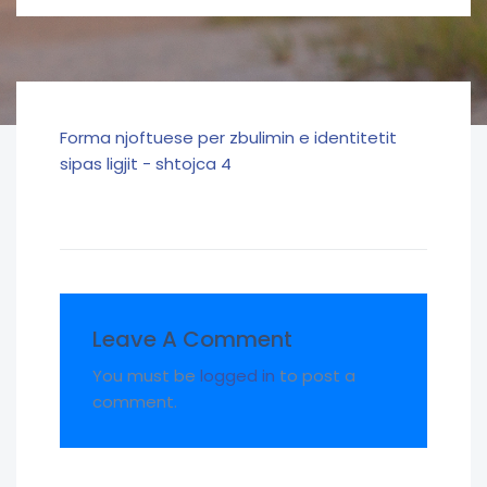
Forma njoftuese per zbulimin e identitetit
sipas ligjit - shtojca 4
Leave A Comment
You must be
logged in
to post a
comment.