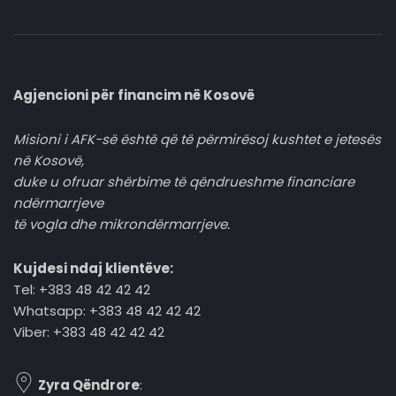
Agjencioni për financim në Kosovë
Misioni i AFK-së është që të përmirësoj kushtet e jetesës
në Kosovë,
duke u ofruar shërbime të qëndrueshme financiare
ndërmarrjeve
të vogla dhe mikrondërmarrjeve.
Kujdesi ndaj klientëve:
Tel: +383 48 42 42 42
Whatsapp: +383 48 42 42 42
Viber: +383 48 42 42 42
Zyra Qëndrore
: