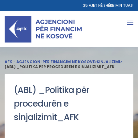
25 VJET NË SHËRBIMIN TUAJ!
AFK - AGJENCIONI PËR FINANCIM NË KOSOVË
>
SINJALIZIMI
>
(ABL) _POLITIKA PËR PROCEDURËN E SINJALIZIMIT_AFK
(ABL) _Politika për
procedurën e
sinjalizimit_AFK