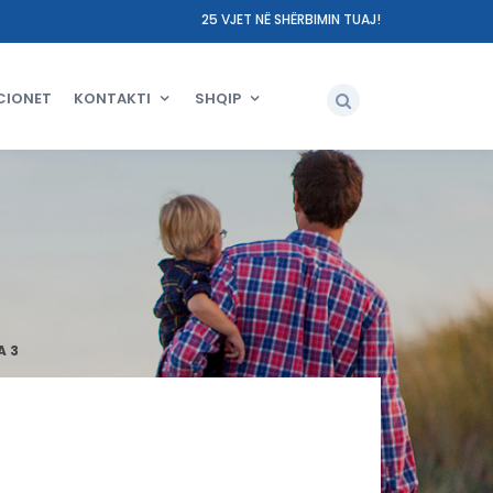
25 VJET NË SHËRBIMIN TUAJ!
CIONET
KONTAKTI
SHQIP
A 3