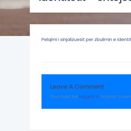
Pelqimi i sinjalizuesit per zbulimin e identi
Leave A Comment
You must be
logged in
to post a co