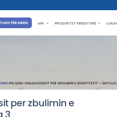
PLIKO PËR KREDI
AFK
PRODUKTET KREDITORE
LOKA
IZIMI
>
PELQIMI I SINJALIZUESIT PER ZBULIMIN E IDENTITETIT – SHTOJC
sit per zbulimin e
a 3