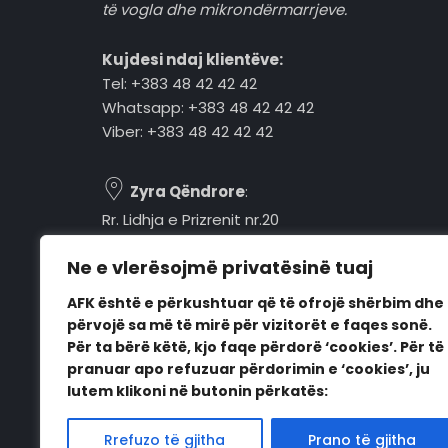
të vogla dhe mikrondërmarrjeve.
Kujdesi ndaj klientëve:
Tel: +383 48 42 42 42
Whatsapp: +383 48 42 42 42
Viber: +383 48 42 42 42
Zyra Qëndrore
:
Rr. Lidhja e Prizrenit nr.20
Tel: +383 48 42 42 42
Ne e vlerësojmë privatësinë tuaj
Pejë, 30000, Kosovë
AFK është e përkushtuar që të ofrojë shërbim dhe
Orari i punës:
përvojë sa më të mirë për vizitorët e faqes sonë.
E hënë - E premte
Për ta bërë këtë, kjo faqe përdorë ‘cookies’. Për të
08:00 - 16:00
pranuar apo refuzuar përdorimin e ‘cookies’, ju
lutem klikoni në butonin përkatës:
Rrefuzo të gjitha
Prano të gjitha