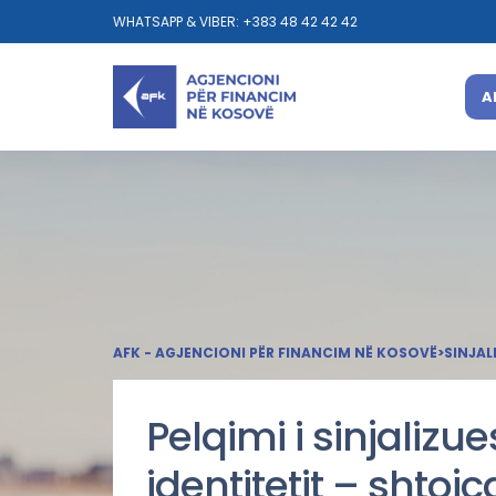
WHATSAPP & VIBER: +383 48 42 42 42
A
AFK - AGJENCIONI PËR FINANCIM NË KOSOVË
>
SINJAL
Pelqimi i sinjalizue
identitetit – shtojc