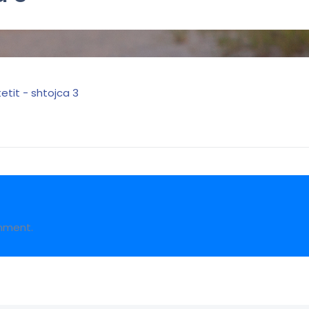
tetit - shtojca 3
mment.