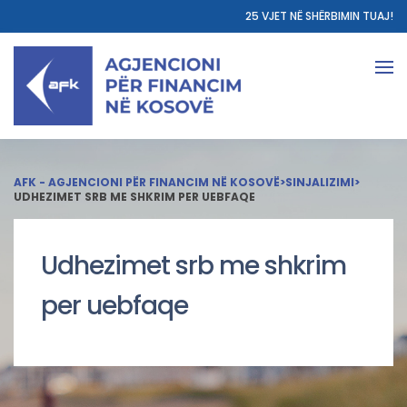
25 VJET NË SHËRBIMIN TUAJ!
AFK - AGJENCIONI PËR FINANCIM NË KOSOVË
>
SINJALIZIMI
>
UDHEZIMET SRB ME SHKRIM PER UEBFAQE
Udhezimet srb me shkrim
per uebfaqe