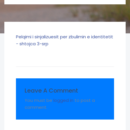
Pelqimi i sinjalizuesit per zbulimin e identitetit
- shtojca 3-srp
Leave A Comment
You must be
logged in
to post a
comment.