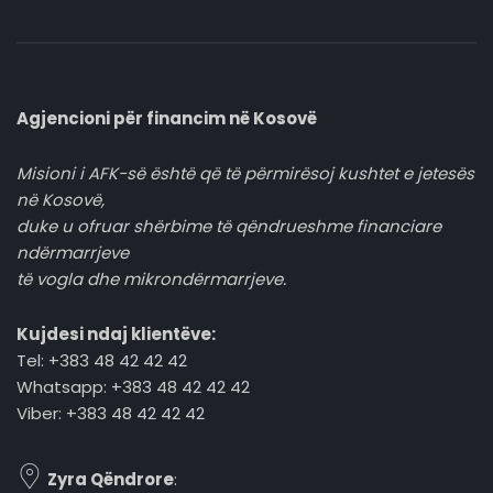
Agjencioni për financim në Kosovë
Misioni i AFK-së është që të përmirësoj kushtet e jetesës
në Kosovë,
duke u ofruar shërbime të qëndrueshme financiare
ndërmarrjeve
të vogla dhe mikrondërmarrjeve.
Kujdesi ndaj klientëve:
Tel: +383 48 42 42 42
Whatsapp: +383 48 42 42 42
Viber: +383 48 42 42 42
Zyra Qëndrore
: