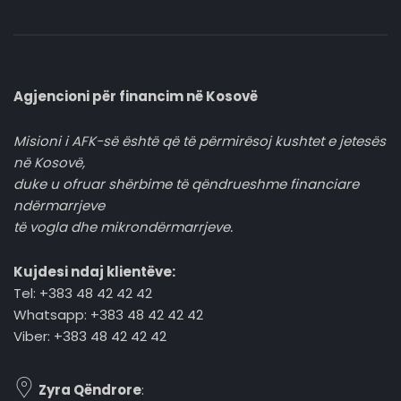
Agjencioni për financim në Kosovë
Misioni i AFK-së është që të përmirësoj kushtet e jetesës
në Kosovë,
duke u ofruar shërbime të qëndrueshme financiare
ndërmarrjeve
të vogla dhe mikrondërmarrjeve.
Kujdesi ndaj klientëve:
Tel: +383 48 42 42 42
Whatsapp: +383 48 42 42 42
Viber: +383 48 42 42 42
Zyra Qëndrore
: