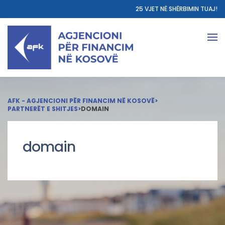
25 VJET NË SHËRBIMIN TUAJ!
AFK - AGJENCIONI PËR FINANCIM NË KOSOVË
>
PARTNERËT E SHITJES
>
DOMAIN
domain