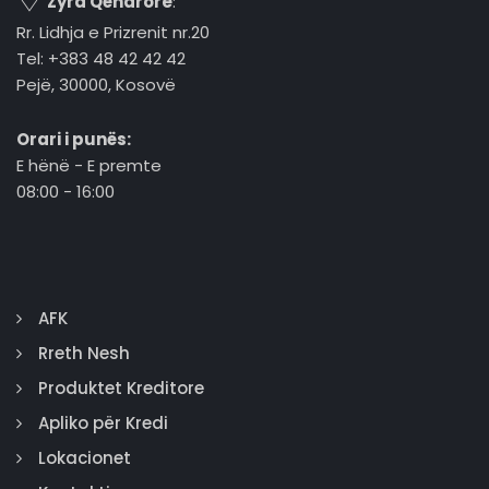
Zyra Qëndrore
:
Rr. Lidhja e Prizrenit nr.20
Tel: +383 48 42 42 42
Pejë, 30000, Kosovë
Orari i punës:
E hënë - E premte
08:00 - 16:00
AFK
Rreth Nesh
Produktet Kreditore
Apliko për Kredi
Lokacionet