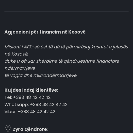
Agjencioni për financim në Kosovë
Misioni i AFK-së është që të përmirësoj kushtet e jetesës
në Kosovë,
duke u ofruar shërbime të qëndrueshme financiare
ndërmarrjeve
të vogla dhe mikrondërmarrjeve.
Kujdesi ndaj klientëve:
Tel: +383 48 42 42 42
Whatsapp: +383 48 42 42 42
Viber: +383 48 42 42 42
Zyra Qëndrore
: