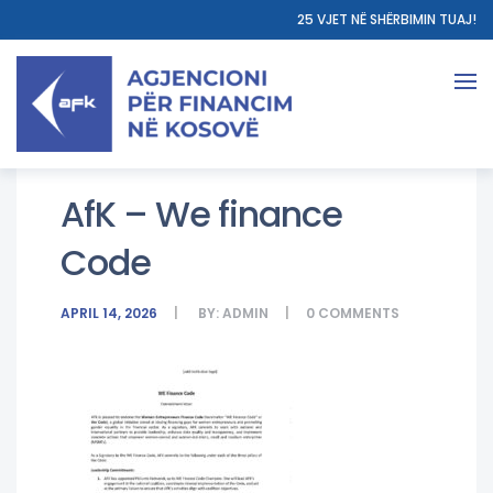
25 VJET NË SHËRBIMIN TUAJ!
AfK – We finance
Code
APRIL 14, 2026
BY:
ADMIN
0
COMMENTS