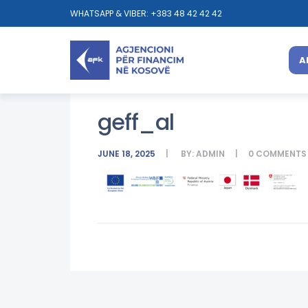
WHATSAPP & VIBER: +383 48 42 42 42
A
geff_al
JUNE 18, 2025
BY:
ADMIN
0
COMMENTS