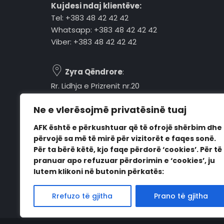
Kujdesi ndaj klientëve:
Tel: +383 48 42 42 42
Whatsapp: +383 48 42 42 42
Viber: +383 48 42 42 42
Zyra Qëndrore
:
Rr. Lidhja e Prizrenit nr.20
Tel: +383 48 42 42 42
Ne e vlerësojmë privatësinë tuaj
Pejë, 30000, Kosovë
AFK është e përkushtuar që të ofrojë shërbim dhe
Orari i punës:
përvojë sa më të mirë për vizitorët e faqes sonë.
E hënë - E premte
Për ta bërë këtë, kjo faqe përdorë ‘cookies’. Për të
08:00 - 16:00
pranuar apo refuzuar përdorimin e ‘cookies’, ju
lutem klikoni në butonin përkatës:
Rrefuzo të gjitha
Prano të gjitha