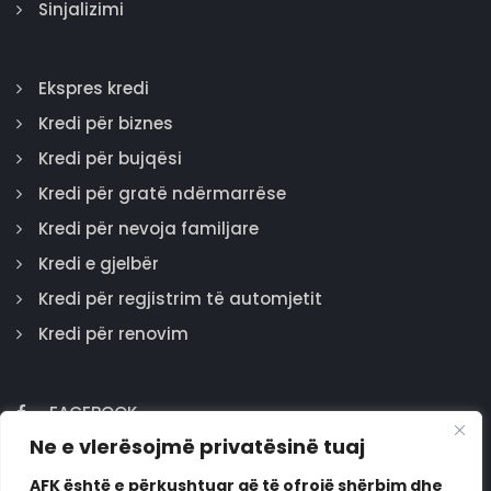
Sinjalizimi
Ekspres kredi
Kredi për biznes
Kredi për bujqësi
Kredi për gratë ndërmarrëse
Kredi për nevoja familjare
Kredi e gjelbër
Kredi për regjistrim të automjetit
Kredi për renovim
FACEBOOK
Ne e vlerësojmë privatësinë tuaj
GOOGLE
INSTAGRAM
AFK është e përkushtuar që të ofrojë shërbim dhe