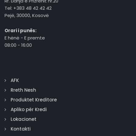
Rr. Lidhja e Prizrenit nr.20
Tel: +383 48 42 42 42
Pejë, 30000, Kosovë
Orari i punës:
E hënë - E premte
08:00 - 16:00
AFK
Rreth Nesh
Produktet Kreditore
Apliko për Kredi
Lokacionet
Kontakti