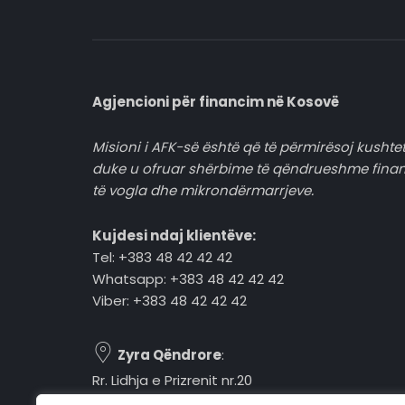
Agjencioni për financim në Kosovë
Misioni i AFK-së është që të përmirësoj kushtet
duke u ofruar shërbime të qëndrueshme fina
të vogla dhe mikrondërmarrjeve.
Kujdesi ndaj klientëve:
Tel: +383 48 42 42 42
Whatsapp: +383 48 42 42 42
Viber: +383 48 42 42 42
Zyra Qëndrore
:
Rr. Lidhja e Prizrenit nr.20
Tel: +383 48 42 42 42