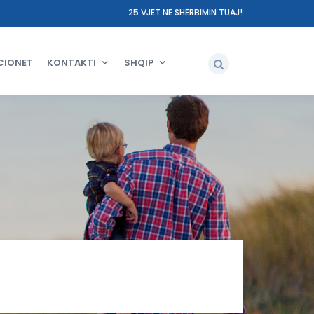
25 VJET NË SHËRBIMIN TUAJ!
CIONET
KONTAKTI
SHQIP