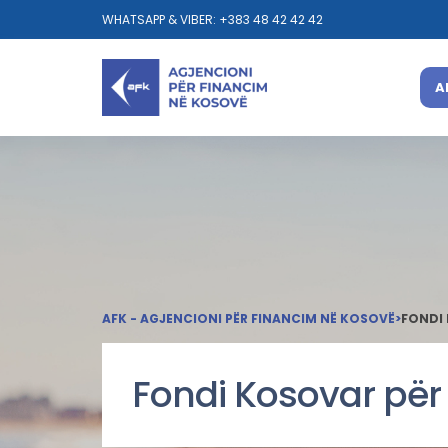
WHATSAPP & VIBER: +383 48 42 42 42
A
AFK - AGJENCIONI PËR FINANCIM NË KOSOVË
>
FONDI
Fondi Kosovar për