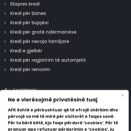
Ekspres kredi
Kredi për biznes
Kredi për bujqësi
Kredi për gratë ndërmarrëse
Kredi për nevoja familjare
Kredi e gjelbër
Kredi për regjistrim të automjetit
Kredi për renovim
FACEBOOK
Ne e vlerësojmë privatësinë tuaj
GOOGLE
INSTAGRAM
AFK është e përkushtuar që të ofrojë shërbim dhe
përvojë sa më të mirë për vizitorët e faqes sonë.
LINKEDIN
Për ta bërë këtë, kjo faqe përdorë ‘cookies’. Për të
pranuar apo refuzuar përdorimin e ‘cookies’, ju