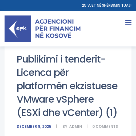
25 VJET NË SHËRBIMIN TUAJ!
Publikimi i tenderit-
Licenca për
platformën ekzistuese
VMware vSphere
(ESXi dhe vCenter) (1)
DECEMBER 8, 2025
BY:
ADMIN
0
COMMENTS