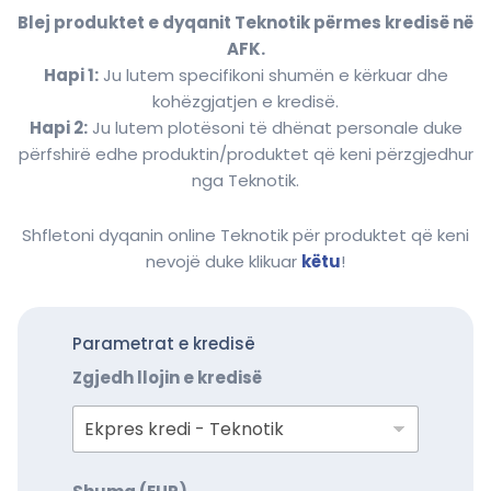
Blej produktet e dyqanit Teknotik përmes kredisë në
AFK.
Hapi 1:
Ju lutem specifikoni shumën e kërkuar dhe
kohëzgjatjen e kredisë.
Hapi 2:
Ju lutem plotësoni të dhënat personale duke
përfshirë edhe produktin/produktet që keni përzgjedhur
nga Teknotik.
Shfletoni dyqanin online Teknotik për produktet që keni
nevojë duke klikuar
këtu
!
Parametrat e kredisë
Zgjedh llojin e kredisë