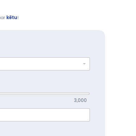
uar
këtu
!
3,000