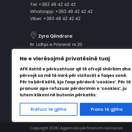
Tel: +383 48 42 42 42
Whatsapp: +383 48 42 42 42
Viber: +383 48 42 42 42
Zyra Qëndrore
:
Rr. Lidhja e Prizrenit nr.20
Tel: +383 48 42 42 42
Ne e vlerësojmë privatësinë tuaj
Pejë, 30000, Kosovë
AFK është e përkushtuar që të ofrojë shërbim dhe
Orari i punës:
përvojë sa më të mirë për vizitorët e faqes sonë.
E hënë - E premte
Për ta bërë këtë, kjo faqe përdorë ‘cookies’. Për të
08:00 - 16:00
pranuar apo refuzuar përdorimin e ‘cookies’, ju
lutem klikoni në butonin përkatës:
Rrefuzo të gjitha
Prano të gjitha
Copyright 2026 | Agjencioni për financim në Kosovë