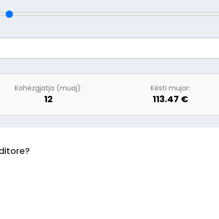
Kohëzgjatja (muaj):
Kësti mujor:
12
113.47 €
editore?