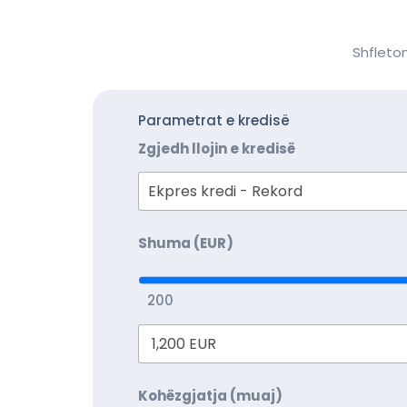
Shfleton
Parametrat e kredisë
Zgjedh llojin e kredisë
Shuma (EUR)
200
Kohëzgjatja (muaj)