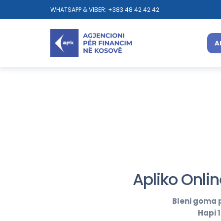
WHATSAPP & VIBER: +383 48 42 42 42
A
Apliko Onlin
Bleni goma p
Hapi 1