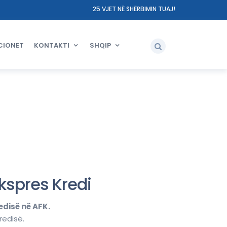
25 VJET NË SHËRBIMIN TUAJ!
CIONET
KONTAKTI
SHQIP
Ekspres Kredi
edisë në AFK.
redisë.