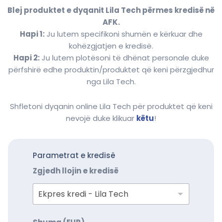
Blej produktet e dyqanit Lila Tech përmes kredisë në
AFK.
Hapi 1:
Ju lutem specifikoni shumën e kërkuar dhe
kohëzgjatjen e kredisë.
Hapi 2:
Ju lutem plotësoni të dhënat personale duke
përfshirë edhe produktin/produktet që keni përzgjedhur
nga Lila Tech.
Shfletoni dyqanin online Lila Tech për produktet që keni
nevojë duke klikuar
këtu
!
Parametrat e kredisë
Zgjedh llojin e kredisë