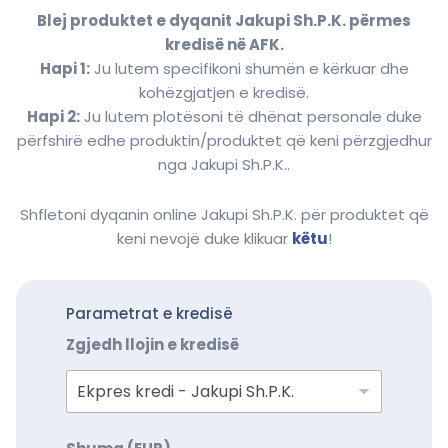
Blej produktet e dyqanit Jakupi Sh.P.K. përmes
kredisë në AFK.
Hapi 1:
Ju lutem specifikoni shumën e kërkuar dhe
kohëzgjatjen e kredisë.
Hapi 2:
Ju lutem plotësoni të dhënat personale duke
përfshirë edhe produktin/produktet që keni përzgjedhur
nga Jakupi Sh.P.K..
Shfletoni dyqanin online Jakupi Sh.P.K. për produktet që
keni nevojë duke klikuar
këtu
!
Parametrat e kredisë
Zgjedh llojin e kredisë