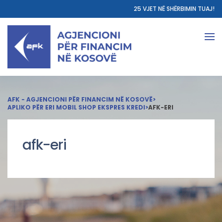
25 VJET NË SHËRBIMIN TUAJ!
AFK - AGJENCIONI PËR FINANCIM NË KOSOVË
>
APLIKO PËR ERI MOBIL SHOP EKSPRES KREDI
>
AFK-ERI
afk-eri