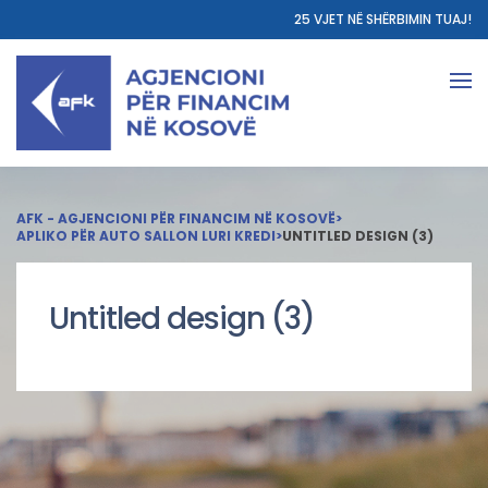
25 VJET NË SHËRBIMIN TUAJ!
AFK - AGJENCIONI PËR FINANCIM NË KOSOVË
>
APLIKO PËR AUTO SALLON LURI KREDI
>
UNTITLED DESIGN (3)
Untitled design (3)