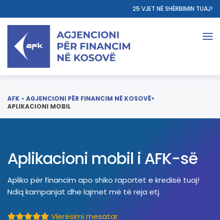
25 VJET NË SHËRBIMIN TUAJ!
AFK - AGJENCIONI PËR FINANCIM NË KOSOVË
>
APLIKACIONI MOBIL
Aplikacioni mobil i AFK-së
Apliko për financim apo shiko raportet e kredisë tuaj!
Ndiq kampanjat dhe lajmet më të reja etj.
Vlerësimi mesatar