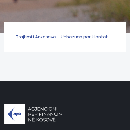
Trajtimi i Ankesave - Udhezues per klientet