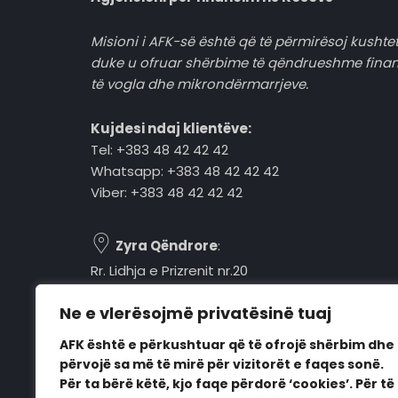
Misioni i AFK-së është që të përmirësoj kushtet
duke u ofruar shërbime të qëndrueshme fina
të vogla dhe mikrondërmarrjeve.
Kujdesi ndaj klientëve:
Tel: +383 48 42 42 42
Whatsapp: +383 48 42 42 42
Viber: +383 48 42 42 42
Zyra Qëndrore
:
Rr. Lidhja e Prizrenit nr.20
Tel: +383 48 42 42 42
Ne e vlerësojmë privatësinë tuaj
Pejë, 30000, Kosovë
AFK është e përkushtuar që të ofrojë shërbim dhe
Orari i punës:
përvojë sa më të mirë për vizitorët e faqes sonë.
E hënë - E premte
Për ta bërë këtë, kjo faqe përdorë ‘cookies’. Për të