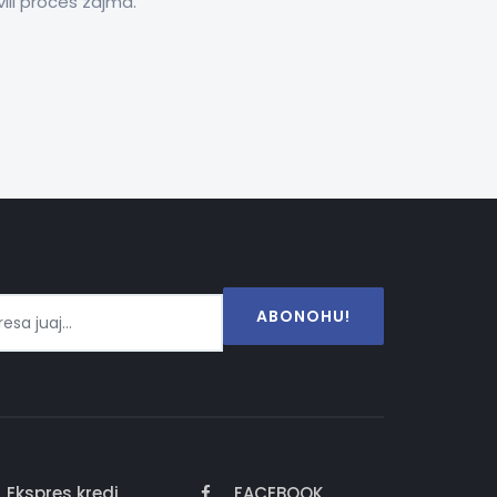
vili proces zajma.
ABONOHU!
Ekspres kredi
FACEBOOK