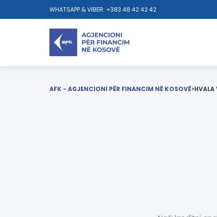
WHATSAPP & VIBER: +383 48 42 42 42
AFK - AGJENCIONI PËR FINANCIM NË KOSOVË
>
HVALA