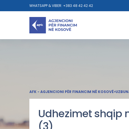
WHATSAPP & VIBER: +383 48 42 42 42
AFK - AGJENCIONI PËR FINANCIM NË KOSOVË
>
UZBUN
Udhezimet shqip 
(3)