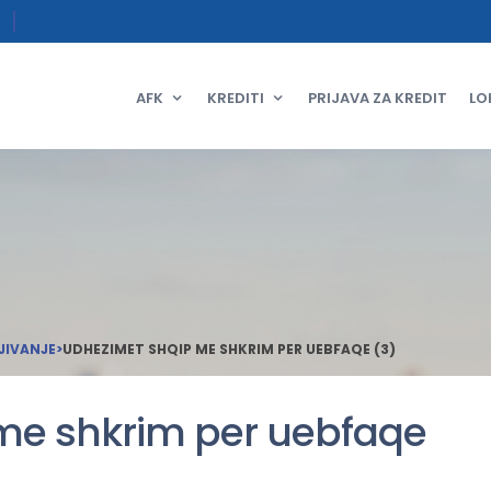
AFK
KREDITI
PRIJAVA ZA KREDIT
LO
JIVANJE
>
UDHEZIMET SHQIP ME SHKRIM PER UEBFAQE (3)
me shkrim per uebfaqe