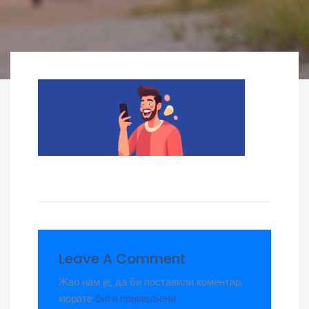
Leave A Comment
Жао нам је, да би поставили коментар,
морате
бити пријављени
.