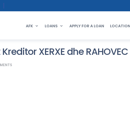
AFK
LOANS
APPLY FOR A LOAN
LOCATIO
t Kreditor XERXE dhe RAHOVEC
MENTS