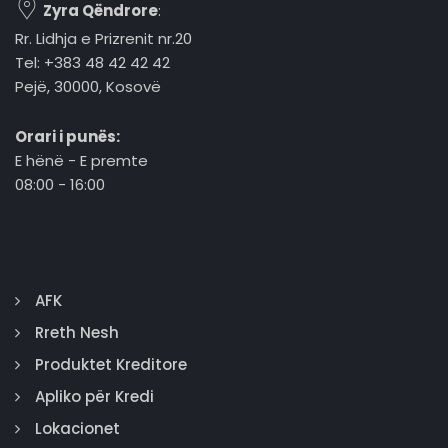
Zyra Qëndrore
:
Rr. Lidhja e Prizrenit nr.20
Tel: +383 48 42 42 42
Pejë, 30000, Kosovë
Orari i punës:
E hënë - E premte
08:00 - 16:00
AFK
Rreth Nesh
Produktet Kreditore
Apliko për Kredi
Lokacionet