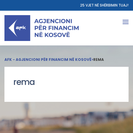
25 VJET NË SHËRBIMIN TUAJ!
AFK - AGJENCIONI PËR FINANCIM NË KOSOVË
>
REMA
rema