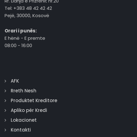
Rr. Lidhja e Prizrenit nr.20
Tel: +383 48 42 42 42
Pejë, 30000, Kosovë
Orari i punës:
E hënë - E premte
08:00 - 16:00
AFK
Rreth Nesh
Produktet Kreditore
Apliko për Kredi
Lokacionet
Kontakti