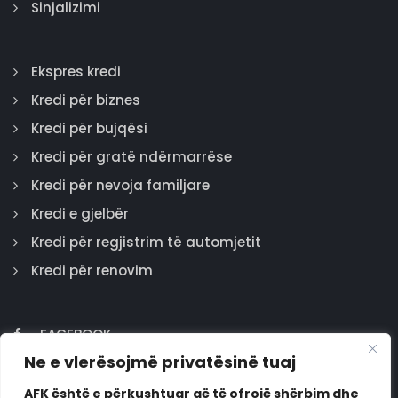
Sinjalizimi
Ekspres kredi
Kredi për biznes
Kredi për bujqësi
Kredi për gratë ndërmarrëse
Kredi për nevoja familjare
Kredi e gjelbër
Kredi për regjistrim të automjetit
Kredi për renovim
FACEBOOK
Ne e vlerësojmë privatësinë tuaj
GOOGLE
INSTAGRAM
AFK është e përkushtuar që të ofrojë shërbim dhe