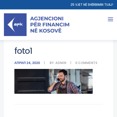
25 VJET NË SHËRBIMIN TUAJ!
foto1
АПРИЛ 24, 2020
BY:
ADMIN
0
COMMENTS