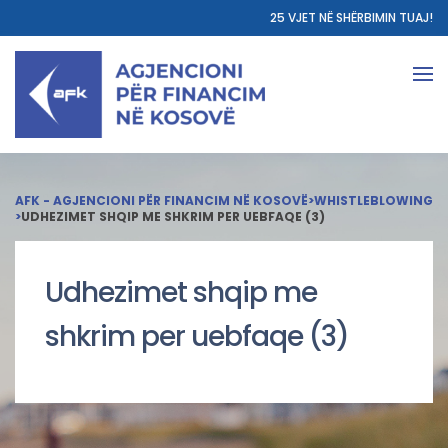
25 VJET NË SHËRBIMIN TUAJ!
AFK - AGJENCIONI PËR FINANCIM NË KOSOVË
>
WHISTLEBLOWING
>
UDHEZIMET SHQIP ME SHKRIM PER UEBFAQE (3)
Udhezimet shqip me
shkrim per uebfaqe (3)