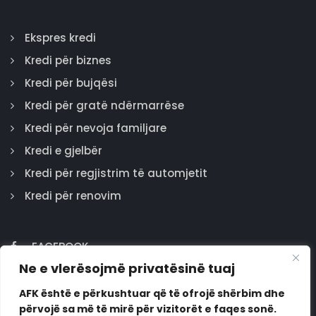
Ekspres kredi
Kredi për biznes
Kredi për bujqësi
Kredi për gratë ndërmarrëse
Kredi për nevoja familjare
Kredi e gjelbër
Kredi për regjistrim të automjetit
Kredi për renovim
FACEBOOK
Ne e vlerësojmë privatësinë tuaj
GOOGLE
INSTAGRAM
AFK është e përkushtuar që të ofrojë shërbim dhe
përvojë sa më të mirë për vizitorët e faqes sonë.
LINKEDIN