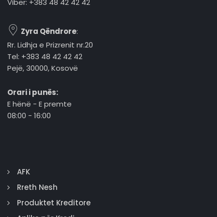
Viber: +383 48 42 42 42
Zyra Qëndrore
:
Rr. Lidhja e Prizrenit nr.20
Tel: +383 48 42 42 42
Pejë, 30000, Kosovë
Orari i punës:
E hënë - E premte
08:00 - 16:00
AFK
Rreth Nesh
Produktet Kreditore