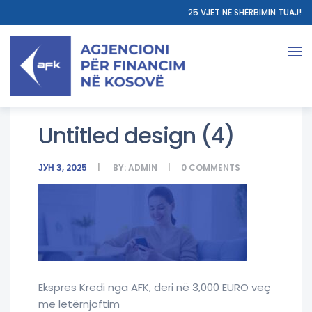
25 VJET NË SHËRBIMIN TUAJ!
Untitled design (4)
ЈУН 3, 2025
BY:
ADMIN
0
COMMENTS
Ekspres Kredi nga AFK, deri në 3,000 EURO veç
me letërnjoftim