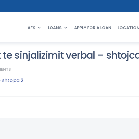
AFK
LOANS
APPLY FOR A LOAN
LOCATIO
 te sinjalizimit verbal – shtojc
ENTS
 - shtojca 2