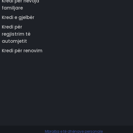
Kredi për nevoja
familjare
Kredi e gjelbër
Kredi për
regjistrim të
automjetit
Kredi për renovim
Mbrojtja e të dhënave personale