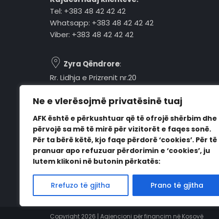
Tel: +383 48 42 42 42
Whatsapp: +383 48 42 42 42
Viber: +383 48 42 42 42
Zyra Qëndrore
:
Rr. Lidhja e Prizrenit nr.20
Tel: +383 48 42 42 42
Ne e vlerësojmë privatësinë tuaj
Pejë, 30000, Kosovë
AFK është e përkushtuar që të ofrojë shërbim dhe
Orari i punës:
përvojë sa më të mirë për vizitorët e faqes sonë.
E hënë - E premte
Për ta bërë këtë, kjo faqe përdorë ‘cookies’. Për të
08:00 - 16:00
pranuar apo refuzuar përdorimin e ‘cookies’, ju
lutem klikoni në butonin përkatës:
Rrefuzo të gjitha
Prano të gjitha
Copyright 2026 | Agjencioni për financim në Kosovë