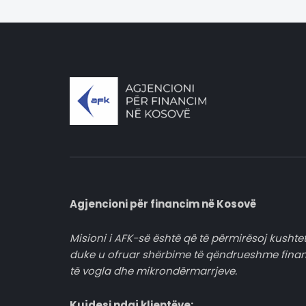
Agjencioni për financim në Kosovë
Misioni i AFK-së është që të përmirësoj kushtet
duke u ofruar shërbime të qëndrueshme fina
të vogla dhe mikrondërmarrjeve.
Kujdesi ndaj klientëve: