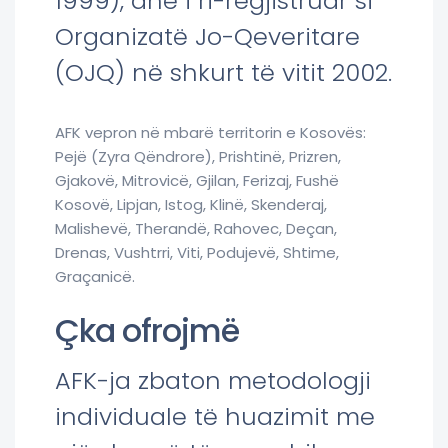
1999), dhe i ri-regjistruar si
Organizatë Jo-Qeveritare
(OJQ) në shkurt të vitit 2002.
AFK vepron në mbarë territorin e Kosovës:
Pejë (Zyra Qëndrore), Prishtinë, Prizren,
Gjakovë, Mitrovicë, Gjilan, Ferizaj, Fushë
Kosovë, Lipjan, Istog, Klinë, Skenderaj,
Malishevë, Therandë, Rahovec, Deçan,
Drenas, Vushtrri, Viti, Podujevë, Shtime,
Graçanicë.
Çka ofrojmë
AFK-ja zbaton metodologji
individuale të huazimit me