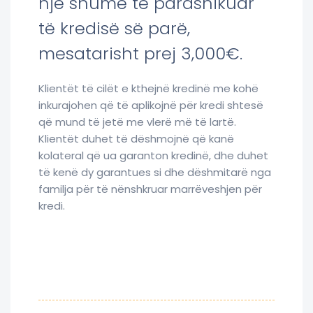
një shumë të parashikuar
të kredisë së parë,
mesatarisht prej 3,000€.
Klientët të cilët e kthejnë kredinë me kohë
inkurajohen që të aplikojnë për kredi shtesë
që mund të jetë me vlerë më të lartë.
Klientët duhet të dëshmojnë që kanë
kolateral që ua garanton kredinë, dhe duhet
të kenë dy garantues si dhe dëshmitarë nga
familja për të nënshkruar marrëveshjen për
kredi.