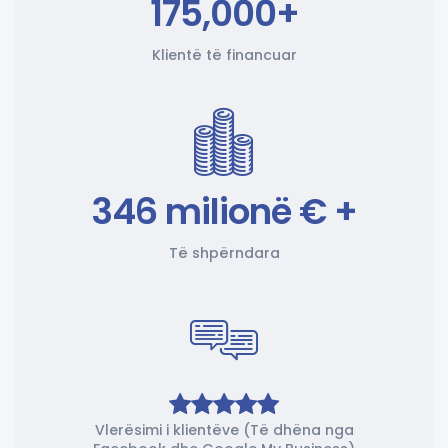
175,000+
Klientë të financuar
346 milionë € +
Të shpërndara
Vlerësimi i klientëve (Të dhëna nga