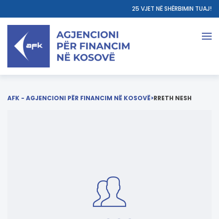
25 VJET NË SHËRBIMIN TUAJ!
AFK - AGJENCIONI PËR FINANCIM NË KOSOVË
>
RRETH NESH