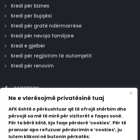
Kredi për biznes
Kredi për bujqësi
Kredi për gratë ndërmarrëse
Kredi për nevoja familjare
Kredi e gjelbër
Kredi për regjistrim të automjetit
Kredi për renovim
FACEBOOK
Ne e vlerësojmë privatësinë tuaj
GOOGLE
INSTAGRAM
AFK është e përkushtuar që të ofrojë shërbim dhe
përvojë sa më të mirë për vizitorët e faqes sonë.
LINKEDIN
Për ta bërë këtë, kjo faqe përdorë ‘cookies’. Për të
pranuar apo refuzuar përdorimin e ‘cookies’, ju
lutem klikoni në butonin përkatës: