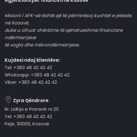
Agjencioni për financim në Kosovë
Misioni i AFK-së është që të përmirësoj kushtet e jetesës
në Kosovë,
duke u ofruar shërbime të qëndrueshme financiare
ndërmarrjeve
të vogla dhe mikrondërmarrjeve.
Kujdesi ndaj klientëve:
Tel: +383 48 42 42 42
Whatsapp: +383 48 42 42 42
Viber: +383 48 42 42 42
Zyra Qëndrore
:
Rr. Lidhja e Prizrenit nr.20
Tel: +383 48 42 42 42
Pejë, 30000, Kosovë