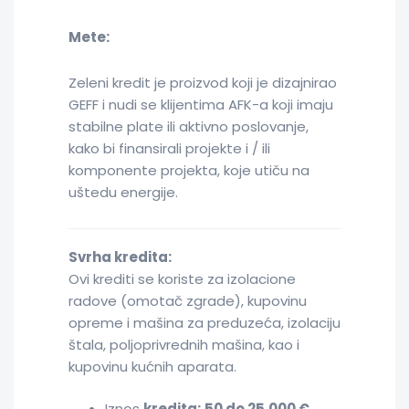
Mete:
Zeleni kredit je proizvod koji je dizajnirao
GEFF i nudi se klijentima AFK-a koji imaju
stabilne plate ili aktivno poslovanje,
kako bi finansirali projekte i / ili
komponente projekta, koje utiču na
uštedu energije.
Svrha kredita:
Ovi krediti se koriste za izolacione
radove (omotač zgrade), kupovinu
opreme i mašina za preduzeća, izolaciju
štala, poljoprivrednih mašina, kao i
kupovinu kućnih aparata.
Iznos
kredita:
50 do 25.000 €