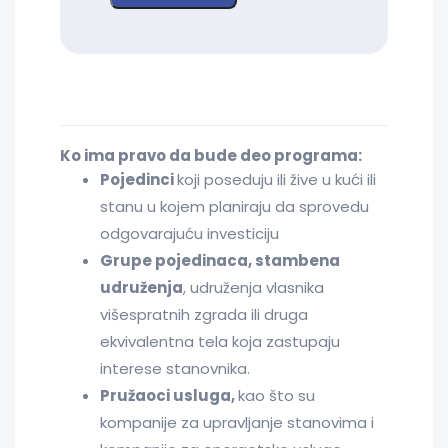
Ko ima pravo da bude deo programa:
Pojedinci
koji poseduju ili žive u kući ili
stanu u kojem planiraju da sprovedu
odgovarajuću investiciju
Grupe pojedinaca, stambena
udruženja
, udruženja vlasnika
višespratnih zgrada ili druga
ekvivalentna tela koja zastupaju
interese stanovnika.
Pružaoci usluga,
kao što su
kompanije za upravljanje stanovima i