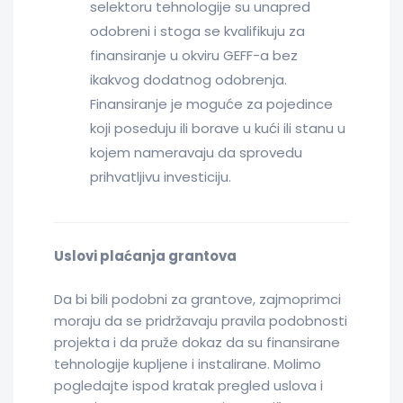
selektoru tehnologije su unapred
odobreni i stoga se kvalifikuju za
finansiranje u okviru GEFF-a bez
ikakvog dodatnog odobrenja.
Finansiranje je moguće za pojedince
koji poseduju ili borave u kući ili stanu u
kojem nameravaju da sprovedu
prihvatljivu investiciju.
Uslovi plaćanja grantova
Da bi bili podobni za grantove, zajmoprimci
moraju da se pridržavaju pravila podobnosti
projekta i da pruže dokaz da su finansirane
tehnologije kupljene i instalirane. Molimo
pogledajte ispod kratak pregled uslova i