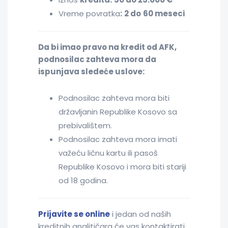
Vreme povratka
:
2 do
60 meseci
Da bi imao pravo na kredit od AFK,
podnosilac zahteva mora da
ispunjava sledeće uslove:
Podnosilac zahteva mora biti
državljanin Republike Kosovo sa
prebivalištem.
Podnosilac zahteva mora imati
važeću ličnu kartu ili pasoš
Republike Kosovo i mora biti stariji
od 18 godina.
Prijavite se online
i jedan od naših
kreditnih analitičara će vas kontaktirati