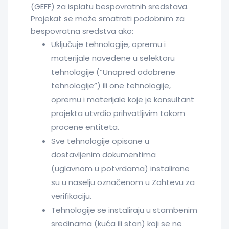
(GEFF) za isplatu bespovratnih sredstava.
Projekat se može smatrati podobnim za
bespovratna sredstva ako:
Uključuje tehnologije, opremu i
materijale navedene u selektoru
tehnologije (“Unapred odobrene
tehnologije”) ili one tehnologije,
opremu i materijale koje je konsultant
projekta utvrdio prihvatljivim tokom
procene entiteta.
Sve tehnologije opisane u
dostavljenim dokumentima
(uglavnom u potvrdama) instalirane
su u naselju označenom u Zahtevu za
verifikaciju.
Tehnologije se instaliraju u stambenim
sredinama (kuća ili stan) koji se ne