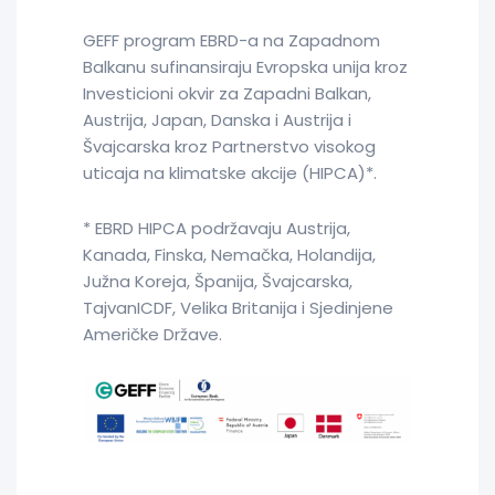
GEFF program EBRD-a na Zapadnom
Balkanu sufinansiraju Evropska unija kroz
Investicioni okvir za Zapadni Balkan,
Austrija, Japan, Danska i Austrija i
Švajcarska kroz Partnerstvo visokog
uticaja na klimatske akcije (HIPCA)*.
* EBRD HIPCA podržavaju Austrija,
Kanada, Finska, Nemačka, Holandija,
Južna Koreja, Španija, Švajcarska,
TajvanICDF, Velika Britanija i Sjedinjene
Američke Države.