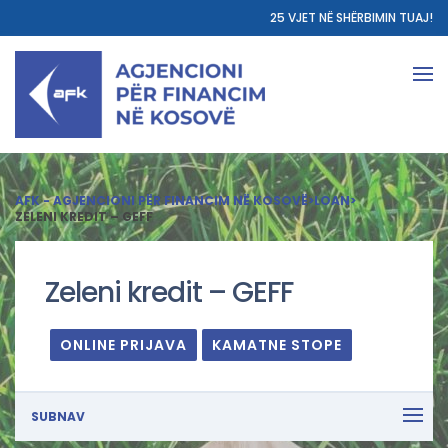
25 VJET NË SHËRBIMIN TUAJ!
AFK - AGJENCIONI PËR FINANCIM NË KOSOVË
>
LOAN
>
ZELENI KREDIT – GEFF
Zeleni kredit – GEFF
ONLINE PRIJAVA
KAMATNE STOPE
SUBNAV