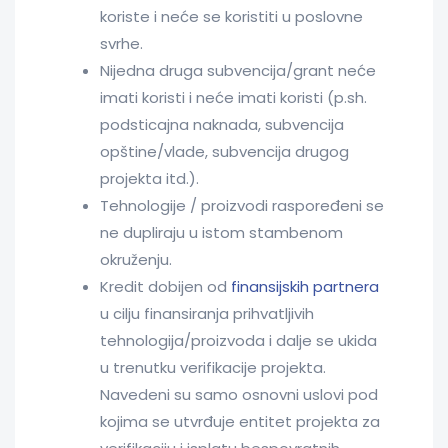
koriste i neće se koristiti u poslovne
svrhe.
Nijedna druga subvencija/grant neće
imati koristi i neće imati koristi (p.sh.
podsticajna naknada, subvencija
opštine/vlade, subvencija drugog
projekta itd.).
Tehnologije / proizvodi raspoređeni se
ne dupliraju u istom stambenom
okruženju.
Kredit dobijen od
finansijskih partnera
u cilju finansiranja prihvatljivih
tehnologija/proizvoda i dalje se ukida
u trenutku verifikacije projekta.
Navedeni su samo osnovni uslovi pod
kojima se utvrđuje entitet projekta za