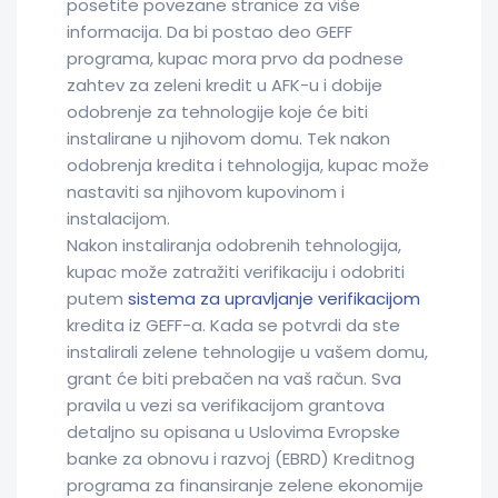
posetite povezane stranice za više
informacija. Da bi postao deo GEFF
programa, kupac mora prvo da podnese
zahtev za zeleni kredit u AFK-u i dobije
odobrenje za tehnologije koje će biti
instalirane u njihovom domu. Tek nakon
odobrenja kredita i tehnologija, kupac može
nastaviti sa njihovom kupovinom i
instalacijom.
Nakon instaliranja odobrenih tehnologija,
kupac može zatražiti verifikaciju i odobriti
putem
sistema za upravljanje verifikacijom
kredita iz GEFF-a. Kada se potvrdi da ste
instalirali zelene tehnologije u vašem domu,
grant će biti prebačen na vaš račun. Sva
pravila u vezi sa verifikacijom grantova
detaljno su opisana u Uslovima Evropske
banke za obnovu i razvoj (EBRD) Kreditnog
programa za finansiranje zelene ekonomije