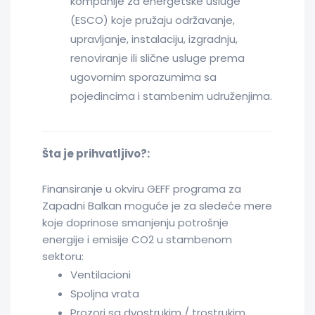
kompanije za energetske usluge
(ESCO) koje pružaju održavanje,
upravljanje, instalaciju, izgradnju,
renoviranje ili slične usluge prema
ugovornim sporazumima sa
pojedincima i stambenim udruženjima.
Šta je prihvatljivo?:
Finansiranje u okviru GEFF programa za
Zapadni Balkan moguće je za sledeće mere
koje doprinose smanjenju potrošnje
energije i emisije CO2 u stambenom
sektoru:
Ventilacioni
Spoljna vrata
Prozori sa dvostrukim / trostrukim