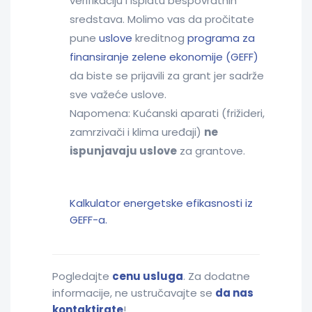
verifikaciju i isplatu bespovratnih
sredstava. Molimo vas da pročitate
pune
uslove
kreditnog
programa za
finansiranje zelene ekonomije (GEFF)
da biste se prijavili za grant jer sadrže
sve važeće uslove.
Napomena: Kućanski aparati (frižideri,
zamrzivači i klima uređaji)
ne
ispunjavaju uslove
za grantove.
Kalkulator energetske efikasnosti iz
GEFF-a.
Pogledajte
cenu usluga
. Za dodatne
informacije, ne ustručavajte se
da nas
kontaktirate
!