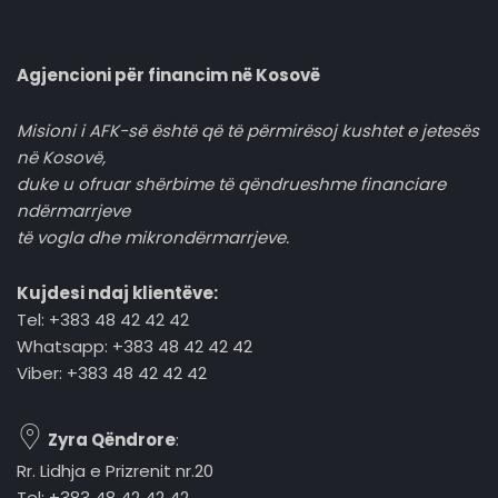
Agjencioni për financim në Kosovë
Misioni i AFK-së është që të përmirësoj kushtet e jetesës
në Kosovë,
duke u ofruar shërbime të qëndrueshme financiare
ndërmarrjeve
të vogla dhe mikrondërmarrjeve.
Kujdesi ndaj klientëve:
Tel: +383 48 42 42 42
Whatsapp: +383 48 42 42 42
Viber: +383 48 42 42 42
Zyra Qëndrore
:
Rr. Lidhja e Prizrenit nr.20
Tel: +383 48 42 42 42