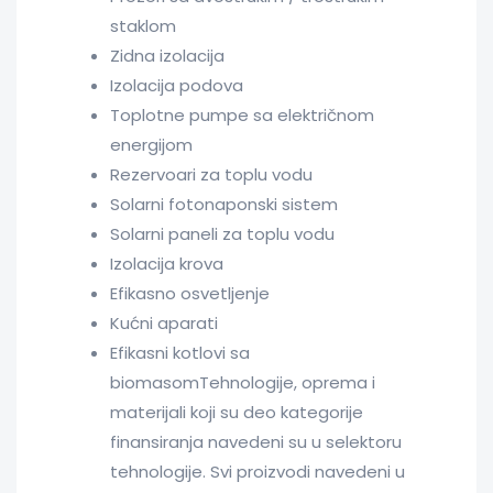
staklom
Zidna izolacija
Izolacija podova
Toplotne pumpe sa električnom
energijom
Rezervoari za toplu vodu
Solarni fotonaponski sistem
Solarni paneli za toplu vodu
Izolacija krova
Efikasno osvetljenje
Kućni aparati
Efikasni kotlovi sa
biomasomTehnologije, oprema i
materijali koji su deo kategorije
finansiranja navedeni su u selektoru
tehnologije. Svi proizvodi navedeni u