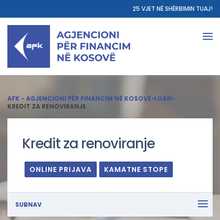
25 VJET NË SHËRBIMIN TUAJ!
AFK - AGJENCIONI PËR FINANCIM NË KOSOVË
>
LOAN
>
KREDIT ZA RENOVIRANJE
Kredit za renoviranje
ONLINE PRIJAVA
KAMATNE STOPE
SUBNAV