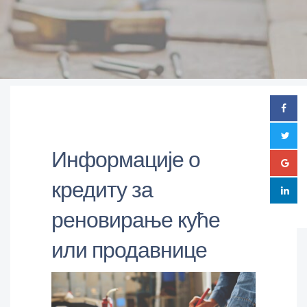
Информације о
кредиту за
реновирање куће
или продавнице