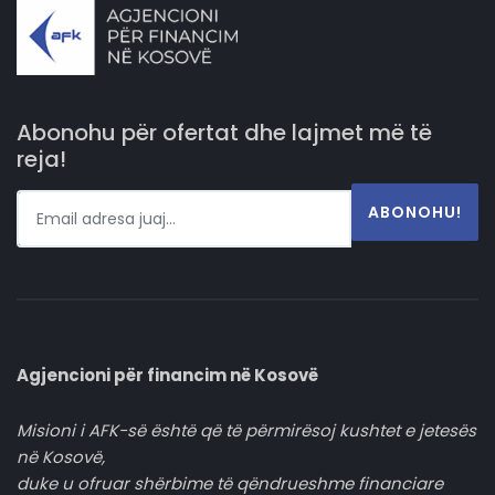
Abonohu për ofertat dhe lajmet më të
reja!
ABONOHU!
Agjencioni për financim në Kosovë
Misioni i AFK-së është që të përmirësoj kushtet e jetesës
në Kosovë,
duke u ofruar shërbime të qëndrueshme financiare