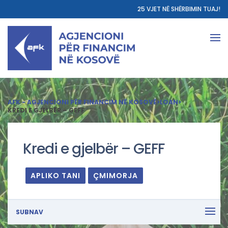
25 VJET NË SHËRBIMIN TUAJ!
AFK - AGJENCIONI PËR FINANCIM NË KOSOVË
>
LOAN
>
KREDI E GJELBËR – GEFF
Kredi e gjelbër – GEFF
APLIKO TANI
ÇMIMORJA
SUBNAV