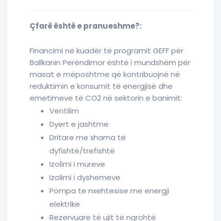
Çfarë është e pranueshme?:
Financimi në kuadër të programit GEFF për
Ballkanin Perëndimor është i mundshëm për
masat e mëposhtme që kontribuojnë në
reduktimin e konsumit të energjisë dhe
emetimeve të CO2 në sektorin e banimit:
Ventilim
Dyert e jashtme
Dritare me xhama të
dyfishtë/trefishtë
Izolimi i mureve
Izolimi i dyshemeve
Pompa te nxehtesise me energji
elektrike
Rezervuare të ujit të ngrohtë