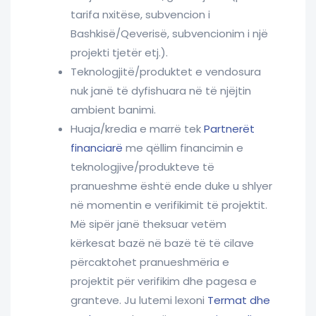
tarifa nxitëse, subvencion i
Bashkisë/Qeverisë, subvencionim i një
projekti tjetër etj.).
Teknologjitë/produktet e vendosura
nuk janë të dyfishuara në të njëjtin
ambient banimi.
Huaja/kredia e marrë tek
Partnerët
financiarë
me qëllim financimin e
teknologjive/produkteve të
pranueshme është ende duke u shlyer
në momentin e verifikimit të projektit.
Më sipër janë theksuar vetëm
kërkesat bazë në bazë të të cilave
përcaktohet pranueshmëria e
projektit për verifikim dhe pagesa e
granteve. Ju lutemi lexoni
Termat dhe