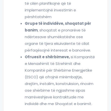
të cilën planifikojnë që të
implementojnë investimin e
përshtatshëm
Grupe të individëve, shoqatat për
banim
, shoqatat e pronarëve të
ndërtesave shumëkatëshe ose
organe të tjera ekuivalente të cilat
përfaqësojnë interesat e banorëve.
Ofruesit e shërbimeve,
si Kompanitë
e Menaxhimit të Strehimit dhe
Kompanitë për Shërbime Energjetike
(ESCO) që ofrojnë mirëmbajtje,
drejtim, instalim, konstruksion, rinovim
ose shërbime të ngjashme sipas
marrëveshjeve kontraktuale me
individë dhe me Shoqatat e banimit.