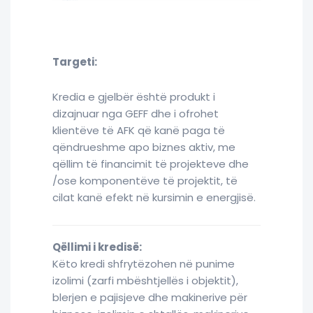
Targeti:
Kredia e gjelbër është produkt i
dizajnuar nga GEFF dhe i ofrohet
klientëve të AFK që kanë paga të
qëndrueshme apo biznes aktiv, me
qëllim të financimit të projekteve dhe
/ose komponentëve të projektit, të
cilat kanë efekt në kursimin e energjisë.
Qëllimi i kredisë:
Këto kredi shfrytëzohen në punime
izolimi (zarfi mbështjellës i objektit),
blerjen e pajisjeve dhe makinerive për