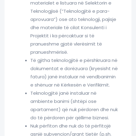
materialet e listuara në Selektorin e
Teknologjisë (“Teknologjitë e para-
aprovuara”) ose ato teknologji, pajisje
dhe materiale të cilat Konsulenti i
Projektit i ka përcaktuar si të
pranueshme gjatë vlerësimit të
pranueshmërisë.
Të gjitha teknologjitë e përshkruara në
dokumentat e dorëzuara (kryesisht në
fatura) janë instaluar në vendbanimin
e shënuar në Kërkesën e Verifikimit.
Teknologjitë janë instaluar në
ambiente banimi (shtëpi ose
apartament) që nuk përdoren dhe nuk
do të përdoren për qëllime biznesi.
Nuk përfiton dhe nuk do të përfitojë
asnjë subvencion/grant tjetër (p.sh.