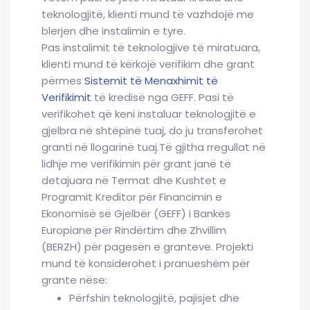
teknologjitë, klienti mund të vazhdojë me
blerjen dhe instalimin e tyre.
Pas instalimit të teknologjive të miratuara,
klienti mund të kërkojë verifikim dhe grant
përmes
Sistemit të Menaxhimit të
Verifikimit
të kredisë nga GEFF. Pasi të
verifikohet që keni instaluar teknologjitë e
gjelbra në shtëpinë tuaj, do ju transferohet
granti në llogarinë tuaj.Të gjitha rregullat në
lidhje me verifikimin për grant janë të
detajuara në Termat dhe Kushtet e
Programit Kreditor për Financimin e
Ekonomisë së Gjelbër (GEFF) i Bankës
Europiane për Rindërtim dhe Zhvillim
(BERZH) për pagesën e granteve. Projekti
mund të konsiderohet i pranueshëm për
grante nëse:
Përfshin teknologjitë, pajisjet dhe