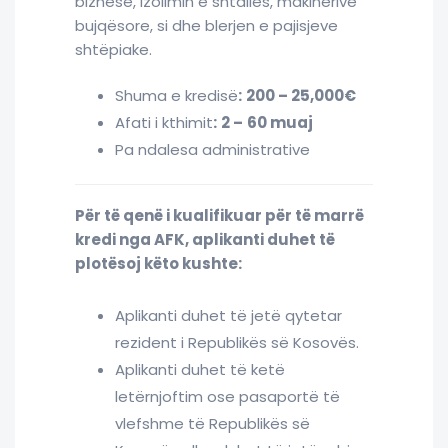
biznese, izolimin e shtallës, makinerive
bujqësore, si dhe blerjen e pajisjeve
shtëpiake.
Shuma e kredisë
:
200 – 25,000€
Afati i kthimit
:
2 –
60 muaj
Pa ndalesa administrative
Për të qenë i kualifikuar për të marrë
kredi nga AFK, aplikanti duhet të
plotësoj këto kushte:
Aplikanti duhet të jetë qytetar
rezident i Republikës së Kosovës.
Aplikanti duhet të ketë
letërnjoftim ose pasaportë të
vlefshme të Republikës së