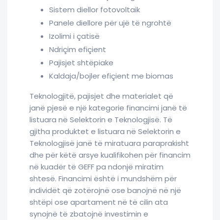
Sistem diellor fotovoltaik
Panele diellore për ujë të ngrohtë
Izolimi i çatisë
Ndriçim efiçient
Pajisjet shtëpiake
Kaldaja/bojler efiçient me biomas
Teknologjitë, pajisjet dhe materialet që
janë pjesë e një kategorie financimi janë të
listuara në Selektorin e Teknologjisë. Të
gjitha produktet e listuara në Selektorin e
Teknologjisë janë të miratuara paraprakisht
dhe për këtë arsye kualifikohen për financim
në kuadër të GEFF pa ndonjë miratim
shtesë. Financimi është i mundshëm për
individët që zotërojnë ose banojnë në një
shtëpi ose apartament në të cilin ata
synojnë të zbatojnë investimin e