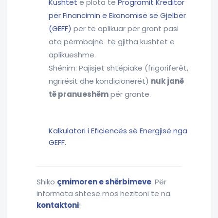
Kushtet
e plota të
Programit Kreditor
për Financimin e Ekonomisë së Gjelbër
(GEFF)
për të aplikuar për grant pasi
ato përmbajnë të gjitha kushtet e
aplikueshme.
Shënim: Pajisjet shtëpiake (frigoriferët,
ngrirësit dhe kondicionerët)
nuk janë
të pranueshëm
për grante.
Kalkulatori i Eficiencës së Energjisë nga
GEFF.
Shiko
çmimoren e shërbimeve
. Për
informata shtesë mos hezitoni të na
kontaktoni
!