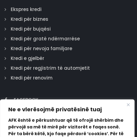
Ekspres kredi
Kredi për biznes
Kredi për bujqësi
Kredi për gratë ndërmarrëse
Kredi për nevoja familjare
Kredi e gjelbër
Kredi për regjistrim të automjetit
Kredi për renovim
FACEBOOK
Ne e vlerësojmë privatësinë tuaj
GOOGLE
INSTAGRAM
AFK është e përkushtuar që të ofrojë shërbim dhe
përvojë sa më të mirë për vizitorët e faqes sonë.
LINKEDIN
Për ta bërë këtë, kjo faqe përdorë ‘cookies’. Për të