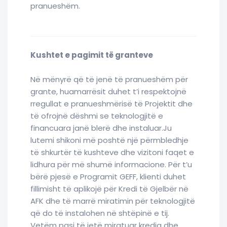
pranueshëm.
Kushtet e pagimit të granteve
Në mënyrë që të jenë të pranueshëm për
grante, huamarrësit duhet t’i respektojnë
rregullat e pranueshmërisë të Projektit dhe
të ofrojnë dëshmi se teknologjitë e
financuara janë blerë dhe instaluar.Ju
lutemi shikoni më poshtë një përmbledhje
të shkurtër të kushteve dhe vizitoni faqet e
lidhura për më shumë informacione. Për t’u
bërë pjesë e Programit GEFF, klienti duhet
fillimisht të aplikojë për Kredi të Gjelbër në
AFK dhe të marrë miratimin për teknologjitë
që do të instalohen në shtëpinë e tij.
Vetëm pasi të jetë miratuar kredia dhe