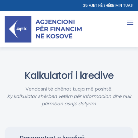
25 VJET NË SHËRBIMIN TUAJ!
Kalkulatori i kredive
Vendosni të dhënat tuaja më poshtë.
Ky kalkulator shërben vetëm për informacion dhe nuk
përmban asnjë detyrim.