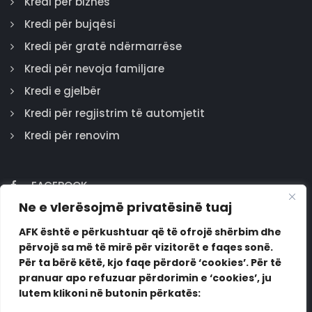
Kredi për biznes
Kredi për bujqësi
Kredi për gratë ndërmarrëse
Kredi për nevoja familjare
Kredi e gjelbër
Kredi për regjistrim të automjetit
Kredi për renovim
FACEBOOK
Ne e vlerësojmë privatësinë tuaj
GOOGLE
INSTAGRAM
AFK është e përkushtuar që të ofrojë shërbim dhe
përvojë sa më të mirë për vizitorët e faqes sonë.
LINKEDIN
Për ta bërë këtë, kjo faqe përdorë ‘cookies’. Për të
pranuar apo refuzuar përdorimin e ‘cookies’, ju
lutem klikoni në butonin përkatës: