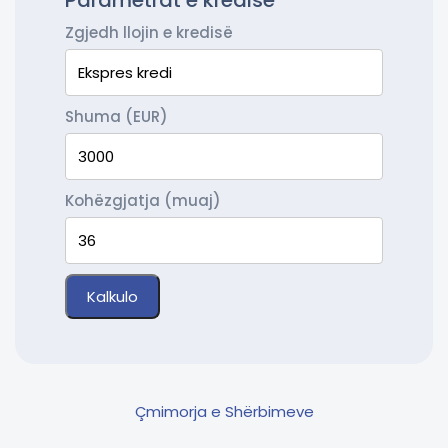
Parametrat e kredisë
Zgjedh llojin e kredisë
Shuma (EUR)
Kohëzgjatja (muaj)
Kalkulo
Çmimorja e Shërbimeve