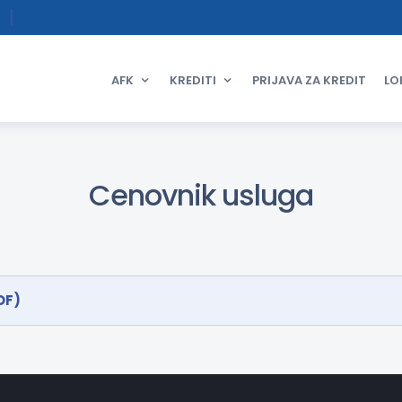
AFK
KREDITI
PRIJAVA ZA KREDIT
LO
Cenovnik usluga
DF)