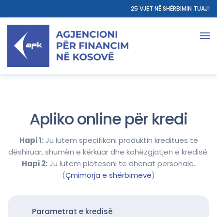
25 VJET NË SHËRBIMIN TUAJ!
Apliko online për kredi
Hapi 1:
Ju lutem specifikoni produktin kreditues të
dëshiruar, shumën e kërkuar dhe kohëzgjatjen e kredisë.
Hapi 2:
Ju lutem plotësoni të dhënat personale.
(
Çmimorja e shërbimeve
)
Parametrat e kredisë