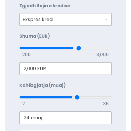
Zgjedh llojin e kredisë
Shuma (EUR)
200
3,000
Kohëzgjatja (muaj)
2
36