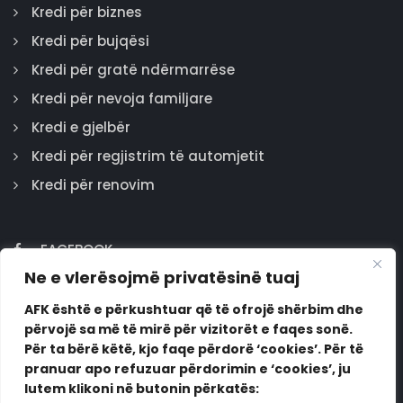
Kredi për biznes
Kredi për bujqësi
Kredi për gratë ndërmarrëse
Kredi për nevoja familjare
Kredi e gjelbër
Kredi për regjistrim të automjetit
Kredi për renovim
FACEBOOK
Ne e vlerësojmë privatësinë tuaj
GOOGLE
INSTAGRAM
AFK është e përkushtuar që të ofrojë shërbim dhe
përvojë sa më të mirë për vizitorët e faqes sonë.
LINKEDIN
Për ta bërë këtë, kjo faqe përdorë ‘cookies’. Për të
pranuar apo refuzuar përdorimin e ‘cookies’, ju
lutem klikoni në butonin përkatës: