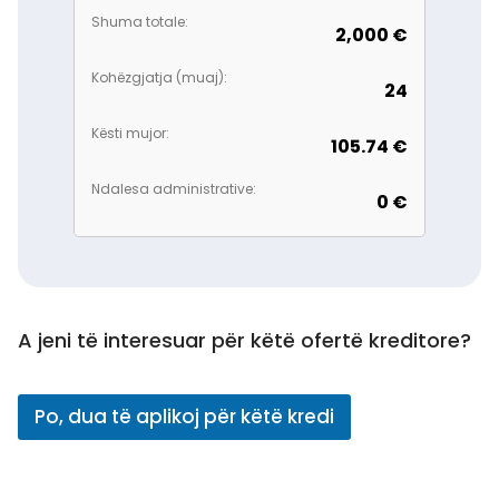
Shuma totale:
2,000 €
Kohëzgjatja (muaj):
24
Kësti mujor:
105.74 €
Ndalesa administrative:
0 €
A jeni të interesuar për këtë ofertë kreditore?
Po, dua të aplikoj për këtë kredi